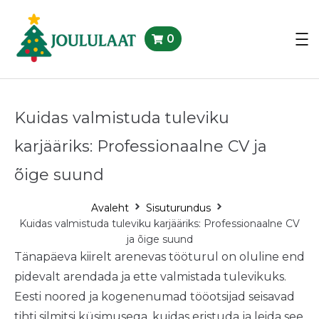
0
Kuidas valmistuda tuleviku
karjääriks: Professionaalne CV ja
õige suund
Avaleht
Sisuturundus
Kuidas valmistuda tuleviku karjääriks: Professionaalne CV
ja õige suund
Tänapäeva kiirelt arenevas tööturul on oluline end
pidevalt arendada ja ette valmistada tulevikuks.
Eesti noored ja kogenenumad tööotsijad seisavad
tihti silmitsi küsimusega, kuidas eristuda ja leida see