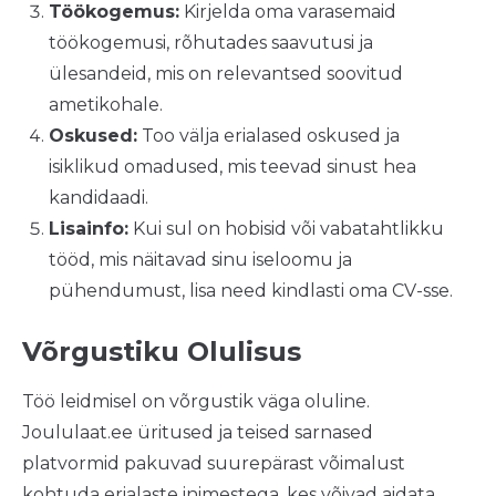
Töökogemus:
Kirjelda oma varasemaid
töökogemusi, rõhutades saavutusi ja
ülesandeid, mis on relevantsed soovitud
ametikohale.
Oskused:
Too välja erialased oskused ja
isiklikud omadused, mis teevad sinust hea
kandidaadi.
Lisainfo:
Kui sul on hobisid või vabatahtlikku
tööd, mis näitavad sinu iseloomu ja
pühendumust, lisa need kindlasti oma CV-sse.
Võrgustiku Olulisus
Töö leidmisel on võrgustik väga oluline.
Joululaat.ee üritused ja teised sarnased
platvormid pakuvad suurepärast võimalust
kohtuda erialaste inimestega, kes võivad aidata