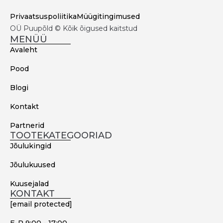
Privaatsuspoliitika
Müügitingimused
OÜ Puupõld © Kõik õigused kaitstud
MENÜÜ
Avaleht
Pood
Blogi
Kontakt
Partnerid
TOOTEKATEGOORIAD
Jõulukingid
Jõulukuused
Kuusejalad
KONTAKT
[email protected]
E-R 9:00 - 17:00