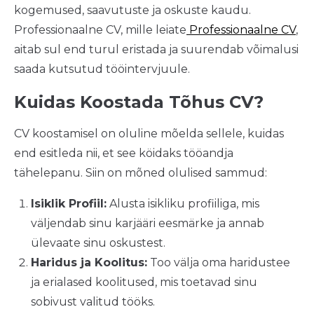
kogemused, saavutuste ja oskuste kaudu.
Professionaalne CV, mille leiate
Professionaalne CV
,
aitab sul end turul eristada ja suurendab võimalusi
saada kutsutud tööintervjuule.
Kuidas Koostada Tõhus CV?
CV koostamisel on oluline mõelda sellele, kuidas
end esitleda nii, et see köidaks tööandja
tähelepanu. Siin on mõned olulised sammud:
Isiklik Profiil:
Alusta isikliku profiiliga, mis
väljendab sinu karjääri eesmärke ja annab
ülevaate sinu oskustest.
Haridus ja Koolitus:
Too välja oma haridustee
ja erialased koolitused, mis toetavad sinu
sobivust valitud tööks.