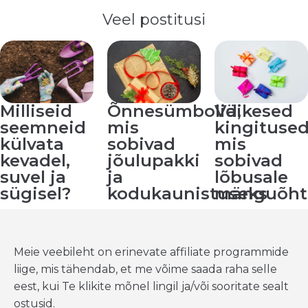
Veel postitusi
Milliseid
Õnnesümbolid,
Väikesed
seemneid
mis
kingitused
külvata
sobivad
mis
kevadel,
jõulupakki
sobivad
suvel ja
ja
lõbusale
sügisel?
kodukaunistuseks
mänguõht
Meie veebileht on erinevate affiliate programmide
liige, mis tähendab, et me võime saada raha selle
eest, kui Te klikite mõnel lingil ja/või sooritate sealt
ostusid.