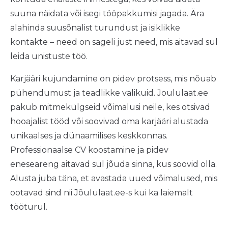
suuna näidata või isegi tööpakkumisi jagada. Ära
alahinda suusõnalist turundust ja isiklikke
kontakte – need on sageli just need, mis aitavad sul
leida unistuste töö.
Karjääri kujundamine on pidev protsess, mis nõuab
pühendumust ja teadlikke valikuid. Joululaat.ee
pakub mitmekülgseid võimalusi neile, kes otsivad
hooajalist tööd või soovivad oma karjääri alustada
unikaalses ja dünaamilises keskkonnas.
Professionaalse CV koostamine ja pidev
eneseareng aitavad sul jõuda sinna, kus soovid olla.
Alusta juba täna, et avastada uued võimalused, mis
ootavad sind nii Jõululaat.ee-s kui ka laiemalt
tööturul.