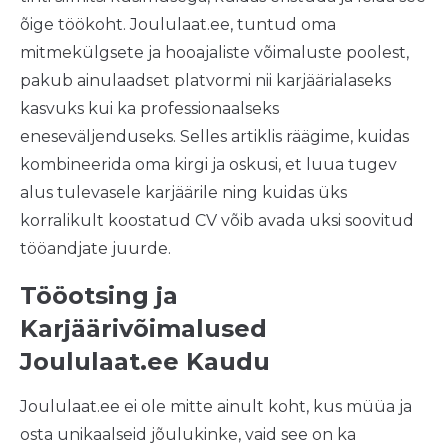
õige töökoht. Joululaat.ee, tuntud oma
mitmekülgsete ja hooajaliste võimaluste poolest,
pakub ainulaadset platvormi nii karjäärialaseks
kasvuks kui ka professionaalseks
eneseväljenduseks. Selles artiklis räägime, kuidas
kombineerida oma kirgi ja oskusi, et luua tugev
alus tulevasele karjäärile ning kuidas üks
korralikult koostatud CV võib avada uksi soovitud
tööandjate juurde.
Tööotsing ja
Karjäärivõimalused
Joululaat.ee Kaudu
Joululaat.ee ei ole mitte ainult koht, kus müüa ja
osta unikaalseid jõulukinke, vaid see on ka