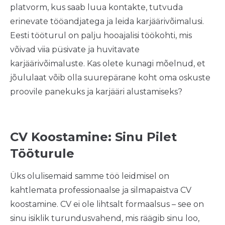
platvorm, kus saab luua kontakte, tutvuda
erinevate tööandjatega ja leida karjäärivõimalusi.
Eesti tööturul on palju hooajalisi töökohti, mis
võivad viia püsivate ja huvitavate
karjäärivõimaluste. Kas olete kunagi mõelnud, et
jõululaat võib olla suurepärane koht oma oskuste
proovile panekuks ja karjääri alustamiseks?
CV Koostamine: Sinu Pilet
Tööturule
Üks olulisemaid samme töö leidmisel on
kahtlemata professionaalse ja silmapaistva CV
koostamine. CV ei ole lihtsalt formaalsus – see on
sinu isiklik turundusvahend, mis räägib sinu loo,