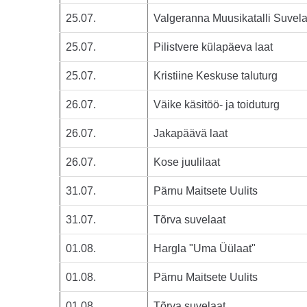
25.07.
Valgeranna Muusikatalli Suvela
25.07.
Pilistvere külapäeva laat
25.07.
Kristiine Keskuse taluturg
26.07.
Väike käsitöö- ja toiduturg
26.07.
Jakapäävä laat
26.07.
Kose juulilaat
31.07.
Pärnu Maitsete Uulits
31.07.
Tõrva suvelaat
01.08.
Hargla "Uma Üülaat"
01.08.
Pärnu Maitsete Uulits
01.08.
Tõrva suvelaat