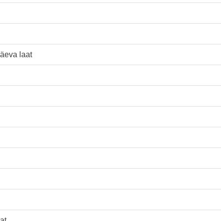
äeva laat
at