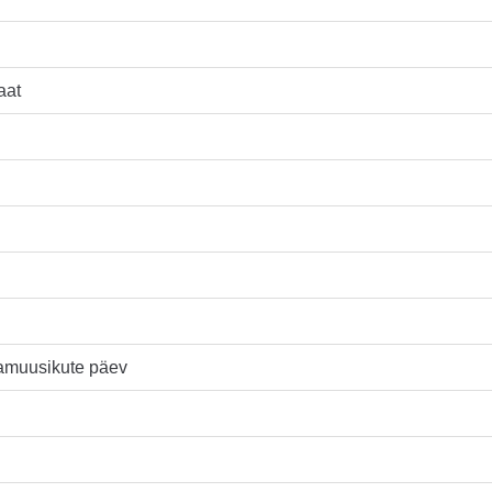
aat
vamuusikute päev