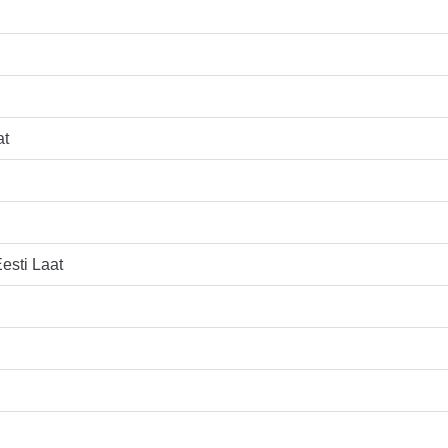
at
esti Laat