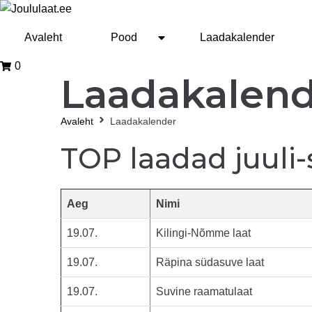
Avaleht
Pood
Laadakalender
0
Laadakalen
Avaleht
Laadakalender
TOP laadad juuli
Aeg
Nimi
19.07.
Kilingi-Nõmme laat
19.07.
Räpina südasuve laat
19.07.
Suvine raamatulaat