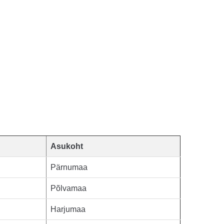
Asukoht
Pärnumaa
Põlvamaa
Harjumaa